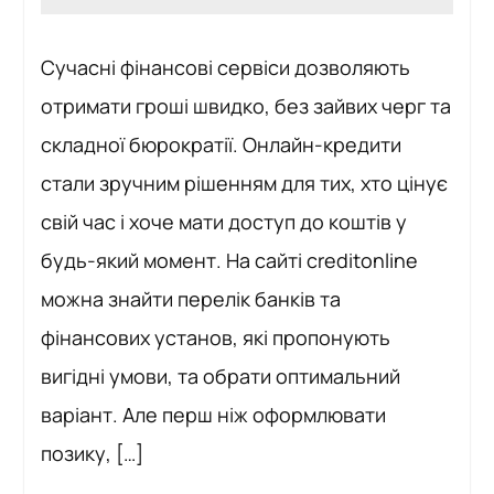
Сучасні фінансові сервіси дозволяють
отримати гроші швидко, без зайвих черг та
складної бюрократії. Онлайн-кредити
стали зручним рішенням для тих, хто цінує
свій час і хоче мати доступ до коштів у
будь-який момент. На сайті creditonline
можна знайти перелік банків та
фінансових установ, які пропонують
вигідні умови, та обрати оптимальний
варіант. Але перш ніж оформлювати
позику, […]