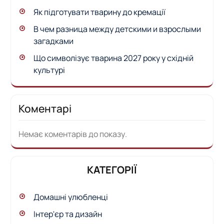
Як підготувати тварину до кремації
В чем разница между детскими и взрослыми
загадками
Що символізує тварина 2027 року у східній
культурі
Коментарі
Немає коментарів до показу.
КАТЕГОРІЇ
Домашні улюбленці
Інтер'єр та дизайн