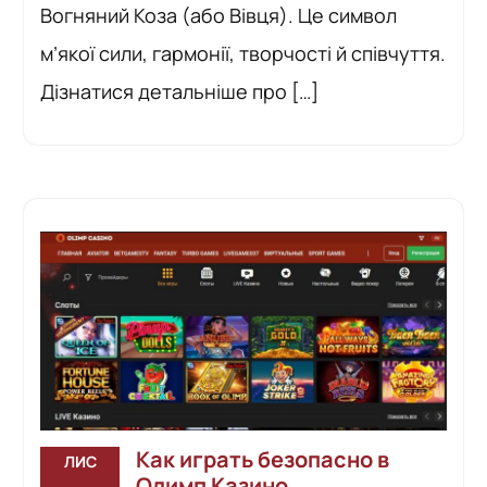
Вогняний Коза (або Вівця). Це символ
м’якої сили, гармонії, творчості й співчуття.
Дізнатися детальніше про […]
Как играть безопасно в
ЛИС
Олимп Казино