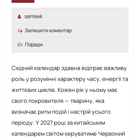
santexk
Залишити коментар
Поради
Східний календар здавна відіграє важливу
роль у розумінні характеру часу, енергії та
життєвих циклів. Кожен рік у ньому має
свого покровителя — тварину, яка
визначає ритм подій і настрій усього
періоду. У 2027 році за китайським
календарем світом керуватиме Червоний