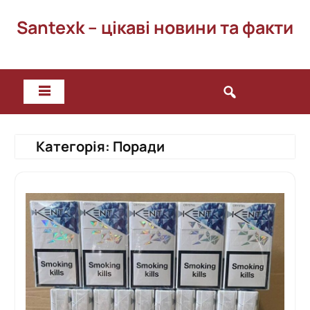
Перейти
Santexk – цікаві новини та факти
до
вмісту
Категорія:
Поради