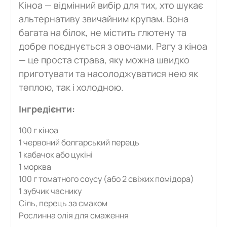
Кіноа — відмінний вибір для тих, хто шукає
альтернативу звичайним крупам. Вона
багата на білок, не містить глютену та
добре поєднується з овочами. Рагу з кіноа
— це проста страва, яку можна швидко
приготувати та насолоджуватися нею як
теплою, так і холодною.
Інгредієнти:
100 г кіноа
1 червоний болгарський перець
1 кабачок або цукіні
1 морква
100 г томатного соусу (або 2 свіжих помідора)
1 зубчик часнику
Сіль, перець за смаком
Рослинна олія для смаження