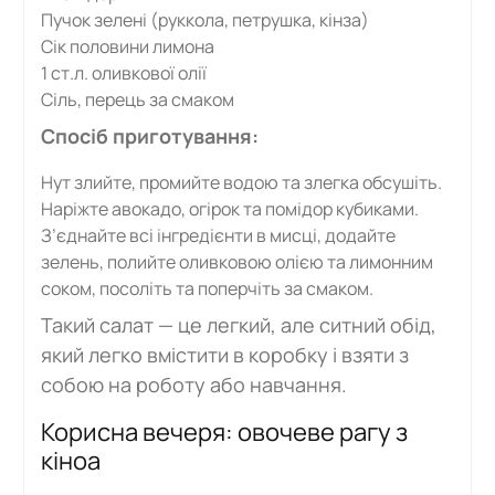
Пучок зелені (руккола, петрушка, кінза)
Сік половини лимона
1 ст.л. оливкової олії
Сіль, перець за смаком
Спосіб приготування:
Нут злийте, промийте водою та злегка обсушіть.
Наріжте авокадо, огірок та помідор кубиками.
З’єднайте всі інгредієнти в мисці, додайте
зелень, полийте оливковою олією та лимонним
соком, посоліть та поперчіть за смаком.
Такий салат — це легкий, але ситний обід,
який легко вмістити в коробку і взяти з
собою на роботу або навчання.
Корисна вечеря: овочеве рагу з
кіноа