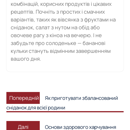
комбінацій, корисних продуктів і цікавих
рецептів. Почніть з простих і смачних
варіантів, таких як вівсянка з фруктами на
сніданок, салат з нутом на обід або
овочеве рагу з кіноа на вечерю. І не
забудьте про солоденьке — бананові
кульки стануть відмінним завершенням
вашого дня.
Навігація
Попередній
записів
Попередній
Як приготувати збалансований
запис:
сніданок для всієї родини
Наступний
Далі
Основи здорового харчування