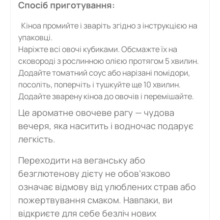
Спосіб приготування:
Кіноа промийте і зваріть згідно з інструкцією на
упаковці.
Наріжте всі овочі кубиками. Обсмажте їх на
сковороді з рослинною олією протягом 5 хвилин.
Додайте томатний соус або нарізані помідори,
посоліть, поперчіть і тушкуйте ще 10 хвилин.
Додайте зварену кіноа до овочів і перемішайте.
Це ароматне овочеве рагу — чудова
вечеря, яка наситить і водночас подарує
легкість.
Переходити на веганську або
безглютенову дієту не обов’язково
означає відмову від улюблених страв або
пожертвування смаком. Навпаки, ви
відкриєте для себе безліч нових