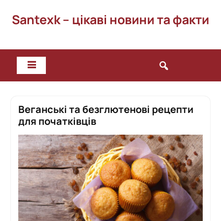
Перейти
Santexk – цікаві новини та факти
до
вмісту
Веганські та безглютенові рецепти
для початківців