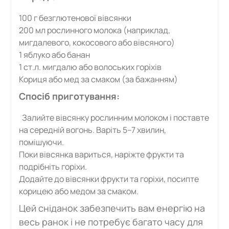
100 г безглютенової вівсянки
200 мл рослинного молока (наприклад,
мигдалевого, кокосового або вівсяного)
1 яблуко або банан
1 ст.л. мигдалю або волоських горіхів
Кориця або мед за смаком (за бажанням)
Спосіб приготування:
Залийте вівсянку рослинним молоком і поставте
на середній вогонь. Варіть 5–7 хвилин,
помішуючи.
Поки вівсянка вариться, наріжте фрукти та
подрібніть горіхи.
Додайте до вівсянки фрукти та горіхи, посипте
корицею або медом за смаком.
Цей сніданок забезпечить вам енергію на
весь ранок і не потребує багато часу для