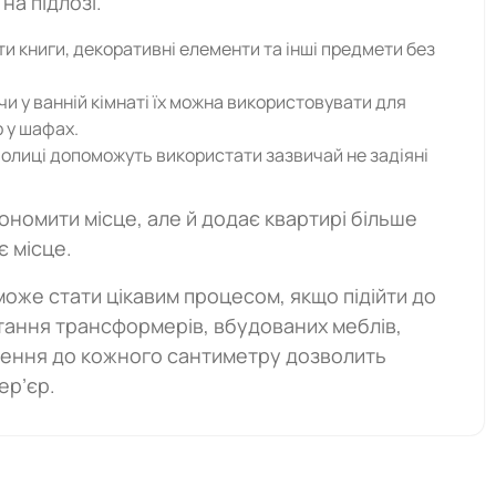
на підлозі.
и книги, декоративні елементи та інші предмети без
 чи у ванній кімнаті їх можна використовувати для
 у шафах.
полиці допоможуть використати зазвичай не задіяні
кономити місце, але й додає квартирі більше
є місце.
оже стати цікавим процесом, якщо підійти до
стання трансформерів, вбудованих меблів,
лення до кожного сантиметру дозволить
ер’єр.