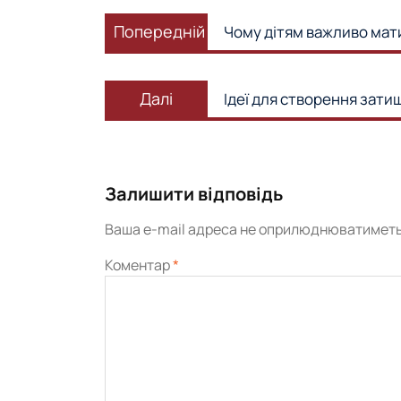
Навігація
Попередній
записів
Попередній
Чому дітям важливо мати
запис:
Наступний
Далі
Ідеї для створення зати
запис:
Залишити відповідь
Ваша e-mail адреса не оприлюднюватиметь
Коментар
*