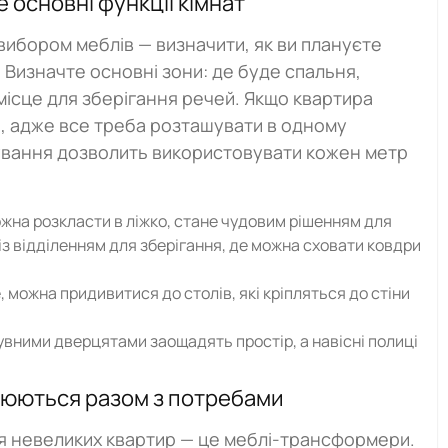
 основні функції кімнат
вибором меблів — визначити, як ви плануєте
 Визначте основні зони: де буде спальня,
 місце для зберігання речей. Якщо квартира
, адже все треба розташувати в одному
ування дозволить використовувати кожен метр
жна розкласти в ліжко, стане чудовим рішенням для
із відділенням для зберігання, де можна сховати ковдри
 можна придивитися до столів, які кріпляться до стіни
вними дверцятами заощадять простір, а навісні полиці
нюються разом з потребами
ля невеликих квартир — це меблі-трансформери.