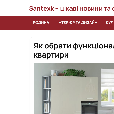
Перейти
Santexk – цікаві новини та
до
вмісту
РОДИНА
ІНТЕР’ЄР ТА ДИЗАЙН
КУЛ
Як обрати функціона
квартири