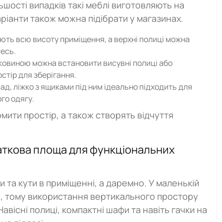
льшості випадків такі меблі виготовляють на
ріанти також можна підібрати у магазинах.
ть всю висоту приміщення, а верхні полиці можна
тесь.
ковиною можна встановити висувні полиці або
стір для зберігання.
д, ліжко з ящиками під ним ідеально підходить для
го одягу.
ити простір, а також створять відчуття
одаткова площа для функціональних
и та кути в приміщенні, а даремно. У маленькій
, тому використання вертикального простору
вісні полиці, компактні шафи та навіть гачки на