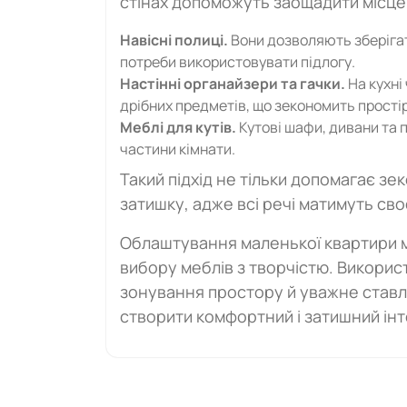
стінах допоможуть заощадити місце 
Навісні полиці.
Вони дозволяють зберігат
потреби використовувати підлогу.
Настінні органайзери та гачки.
На кухні
дрібних предметів, що зекономить простір
Меблі для кутів.
Кутові шафи, дивани та 
частини кімнати.
Такий підхід не тільки допомагає зе
затишку, адже всі речі матимуть сво
Облаштування маленької квартири м
вибору меблів з творчістю. Викори
зонування простору й уважне став
створити комфортний і затишний інт