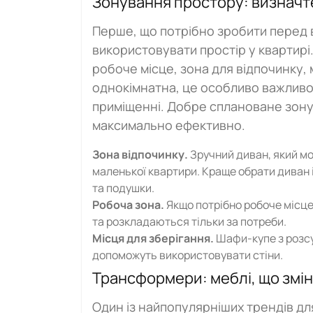
Зонування простору: визначте
Перше, що потрібно зробити перед 
використовувати простір у квартирі.
робоче місце, зона для відпочинку,
однокімнатна, це особливо важливо
приміщенні. Добре сплановане зон
максимально ефективно.
Зона відпочинку.
Зручний диван, який мо
маленької квартири. Краще обрати диван 
та подушки.
Робоча зона.
Якщо потрібно робоче місце,
та розкладаються тільки за потреби.
Місця для зберігання.
Шафи-купе з розсу
допоможуть використовувати стіни.
Трансформери: меблі, що змі
Один із найпопулярніших трендів д