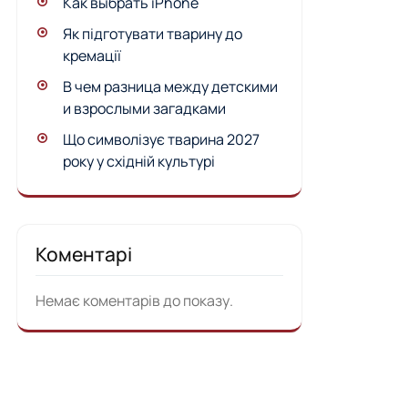
Как выбрать iPhone
Як підготувати тварину до
кремації
В чем разница между детскими
и взрослыми загадками
Що символізує тварина 2027
року у східній культурі
Коментарі
Немає коментарів до показу.