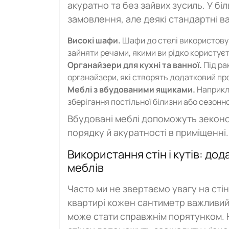
акуратно та без зайвих зусиль. У бі
замовлення, але деякі стандартні ва
Високі шафи.
Шафи до стелі використовую
зайняти речами, якими ви рідко користує
Органайзери для кухні та ванної.
Під ра
органайзери, які створять додатковий про
Меблі з вбудованими ящиками.
Наприкла
зберігання постільної білизни або сезонно
Вбудовані меблі допоможуть зеконом
порядку й акуратності в приміщенні.
Використання стін і кутів: д
меблів
Часто ми не звертаємо увагу на стін
квартирі кожен сантиметр важливий
може стати справжнім порятунком. На