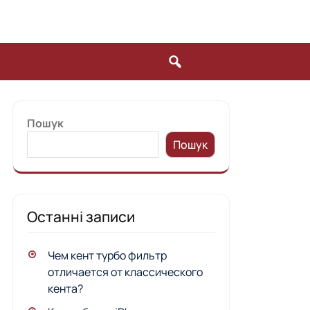
Пошук
Пошук
Останні записи
Чем кент турбо фильтр
отличается от классического
кента?