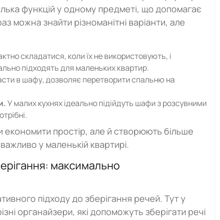
ілька функцій у одному предметі, що допомагає
аз можна знайти різноманітні варіанти, але
ктно складатися, коли їх не використовують, і
еально підходять для маленьких квартир.
асти в шафу, дозволяє перетворити спальню на
и.
У малих кухнях ідеально підійдуть шафи з розсувними
отрібні.
 економити простір, але й створюють більше
 важливо у маленькій квартирі.
берігання: максимально
ивного підходу до зберігання речей. Тут у
різні органайзери, які допоможуть зберігати речі