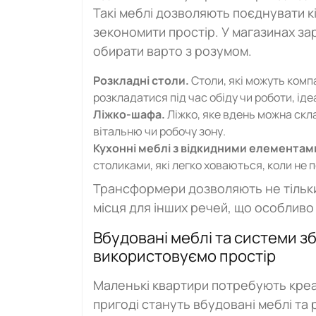
Такі меблі дозволяють поєднувати к
зекономити простір. У магазинах зар
обирати варто з розумом.
Розкладні столи.
Столи, які можуть компа
розкладатися під час обіду чи роботи, ід
Ліжко-шафа.
Ліжко, яке вдень можна скл
вітальню чи робочу зону.
Кухонні меблі з відкидними елементам
столиками, які легко ховаються, коли не п
Трансформери дозволяють не тільки
місця для інших речей, що особливо
Вбудовані меблі та системи з
використовуємо простір
Маленькі квартири потребують креат
пригоді стануть вбудовані меблі та 