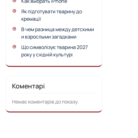
Как выбрать iPhone
Як підготувати тварину до
кремації
В чем разница между детскими
и взрослыми загадками
Що символізує тварина 2027
року у східній культурі
Коментарі
Немає коментарів до показу.