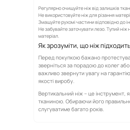
Регулярно очищуйте ніж від залишків ткан
Не використовуйте ніж для різання матеріа
Змащуйте рухомі частини відповідно до ін
Не забувайте заточувати лезо. Тупий ніж 
матеріал.
Як зрозуміти, що ніж підходит
Перед покупкою бажано протестува
зверніться за порадою до колег або
важливо звернути увагу на гарантію
якості виробу.
Вертикальний ніж – це інструмент, 
тканиною. Обираючи його правильно
слугуватиме багато років.