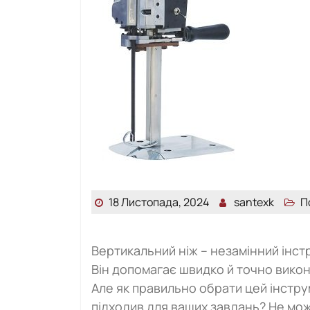
18 Листопада, 2024
santexk
П
Вертикальний ніж – незамінний інстр
Він допомагає швидко й точно викону
Але як правильно обрати цей інстру
підходив для ваших завдань? Не мо