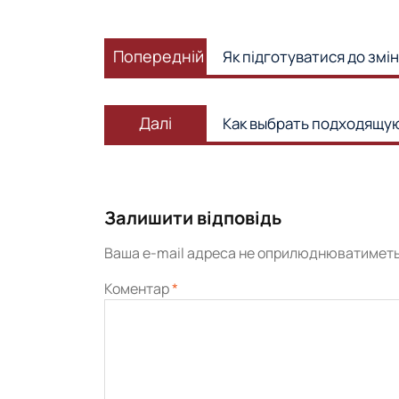
Навігація
Попередній
записів
Попередній
Як підготуватися до змі
запис:
Наступний
Далі
Как выбрать подходящую
запис:
Залишити відповідь
Ваша e-mail адреса не оприлюднюватиметь
Коментар
*