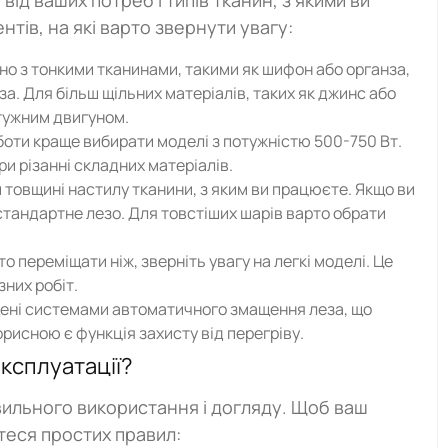
ід ваших потреб і типів тканин, з якими ви
тів, на які варто звернути увагу:
о з тонкими тканинами, такими як шифон або органза,
а. Для більш щільних матеріалів, таких як джинс або
отужним двигуном.
боти краще вибирати моделі з потужністю 500-750 Вт.
ри різанні складних матеріалів.
 товщині настилу тканини, з яким ви працюєте. Якщо ви
стандартне лезо. Для товстіших шарів варто обрати
о переміщати ніж, зверніть увагу на легкі моделі. Це
них робіт.
ені системами автоматичного змащення леза, що
рисною є функція захисту від перегріву.
експлуатації?
вильного використання і догляду. Щоб ваш
теся простих правил: