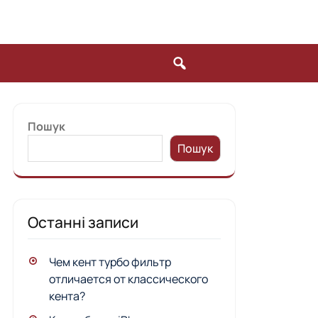
Пошук
Пошук
Останні записи
Чем кент турбо фильтр
отличается от классического
кента?