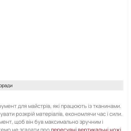
оради
умент для майстрів, які працюють із тканинами.
вати розкрій матеріалів, економлячи час і сили.
мент, щоб він був максимально зручним і
жемо не згадати про
пересувні вертикальні ножі