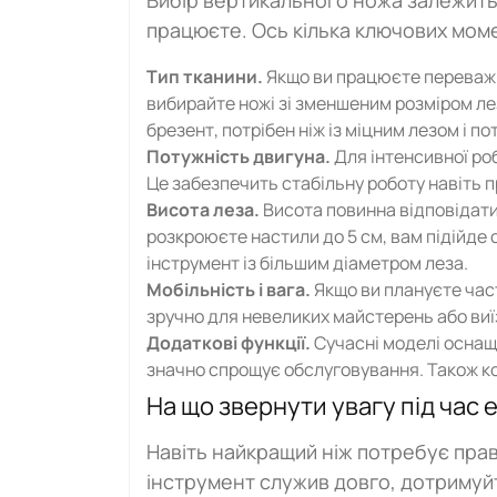
Вибір вертикального ножа залежить в
працюєте. Ось кілька ключових момен
Тип тканини.
Якщо ви працюєте переважн
вибирайте ножі зі зменшеним розміром лез
брезент, потрібен ніж із міцним лезом і п
Потужність двигуна.
Для інтенсивної ро
Це забезпечить стабільну роботу навіть п
Висота леза.
Висота повинна відповідати
розкроюєте настили до 5 см, вам підійде 
інструмент із більшим діаметром леза.
Мобільність і вага.
Якщо ви плануєте част
зручно для невеликих майстерень або виїз
Додаткові функції.
Сучасні моделі оснащ
значно спрощує обслуговування. Також ко
На що звернути увагу під час 
Навіть найкращий ніж потребує пра
інструмент служив довго, дотримуй