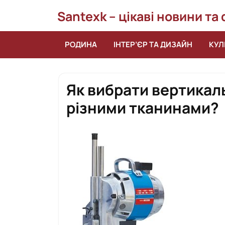
Перейти
Santexk – цікаві новини та
до
вмісту
РОДИНА
ІНТЕР’ЄР ТА ДИЗАЙН
КУЛ
Як вибрати вертикал
різними тканинами?